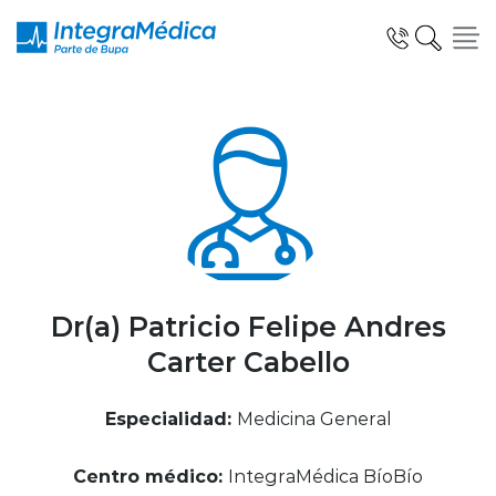
Click acá para ir directamente al contenido
Especialidades y Servicios
Telemedicina Blua
Dr(a) Patricio Felipe Andres
Carter Cabello
Clínicas Dentales
Especialidad:
Medicina General
Centro médico:
IntegraMédica BíoBío