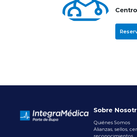
Centr
Reserv
Sobre Nosot
Quiénes Somos
Alianzas, sellos, ce
reconocimientos