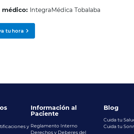
o médico:
IntegraMédica Tobalaba
a tu hora
ros
Información al
Blog
Paciente
Cuida tu Salu
Reglamento Interno
rtificaciones y
Cuida tu Sonr
Derechos y Deberes del