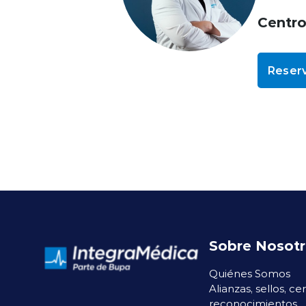
Centr
Reserv
Sobre Nosot
Quiénes Somos
Alianzas, sellos, ce
reconocimientos