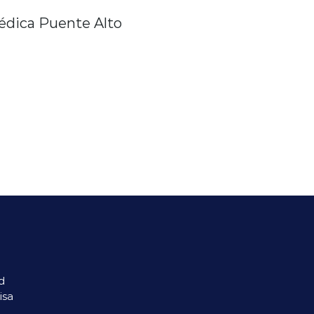
édica Puente Alto
d
isa