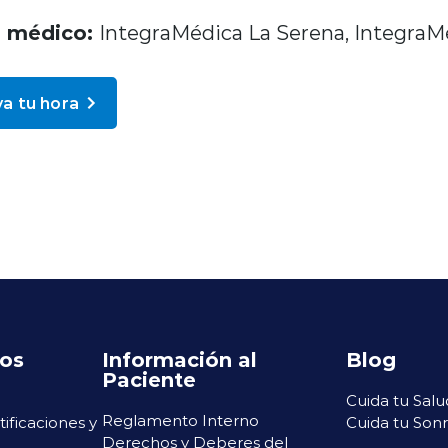
o médico:
IntegraMédica La Serena, IntegraM
a tu hora
ros
Información al
Blog
Paciente
Cuida tu Salu
Reglamento Interno
rtificaciones y
Cuida tu Sonr
Derechos y Deberes del