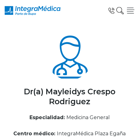
Click acá para ir directamente al contenido
Especialidades y Servicios
Telemedicina Blua
Dr(a) Mayleidys Crespo
Rodriguez
Clínicas Dentales
Especialidad:
Medicina General
Centro médico:
IntegraMédica Plaza Egaña