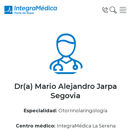
Click acá para ir directamente al contenido
Especialidades y Servicios
Telemedicina Blua
Dr(a) Mario Alejandro Jarpa
Segovia
Clínicas Dentales
Especialidad:
Otorrinolaringología
Centro médico:
IntegraMédica La Serena