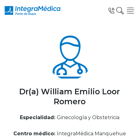
Click acá para ir directamente al contenido
Especialidades y Servicios
Telemedicina Blua
Dr(a) William Emilio Loor
Romero
Clínicas Dentales
Especialidad:
Ginecología y Obstetricia
Centro médico:
IntegraMédica Manquehue