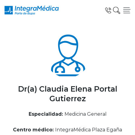
Click acá para ir directamente al contenido
Especialidades y Servicios
Telemedicina Blua
Dr(a) Claudia Elena Portal
Gutierrez
Clínicas Dentales
Especialidad:
Medicina General
Centro médico:
IntegraMédica Plaza Egaña