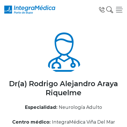
Click acá para ir directamente al contenido
Especialidades y Servicios
Telemedicina Blua
Dr(a) Rodrigo Alejandro Araya
Riquelme
Clínicas Dentales
Especialidad:
Neurología Adulto
Centro médico:
IntegraMédica Viña Del Mar