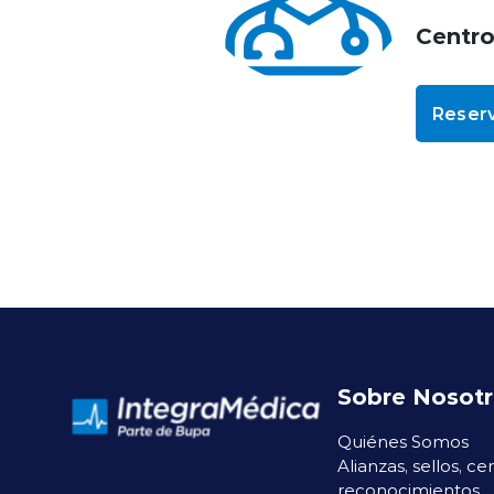
Centr
Reserv
Sobre Nosot
Quiénes Somos
Alianzas, sellos, ce
reconocimientos