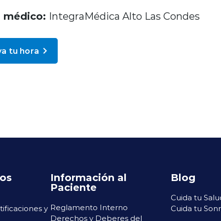
o médico:
IntegraMédica Alto Las Condes
a tu hora
ros
Información al
Blog
Paciente
Cuida tu Salu
Reglamento Interno
rtificaciones y
Cuida tu Sonr
Derechos y Deberes del