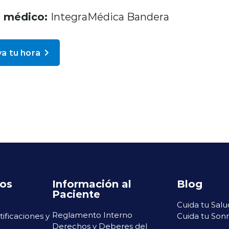
o médico:
IntegraMédica Bandera
a tu hora
ros
Información al
Blog
Paciente
Cuida tu Salu
Reglamento Interno
rtificaciones y
Cuida tu Sonr
Derechos y Deberes del