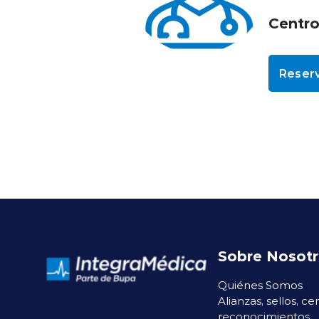
Centr
Reserv
Sobre Nosot
Quiénes Somos
Alianzas, sellos, ce
reconocimientos