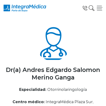
Click acá para ir directamente al contenido
Especialidades y Servicios
Telemedicina Blua
Dr(a) Andres Edgardo Salomon
Merino Ganga
Clínicas Dentales
Especialidad:
Otorrinolaringología
Centro médico:
IntegraMédica Plaza Sur,