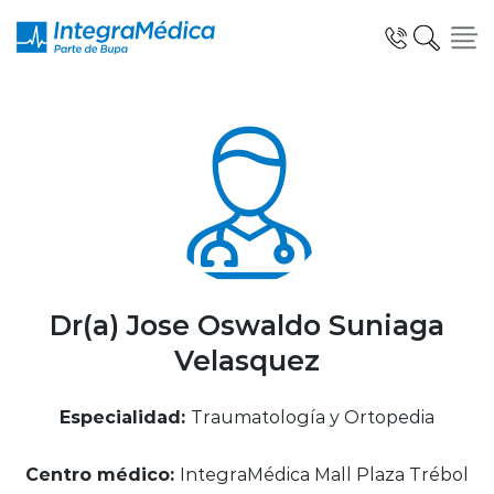
Click acá para ir directamente al contenido
Especialidades y Servicios
Telemedicina Blua
Dr(a) Jose Oswaldo Suniaga
Velasquez
Clínicas Dentales
Especialidad:
Traumatología y Ortopedia
Centro médico:
IntegraMédica Mall Plaza Trébol