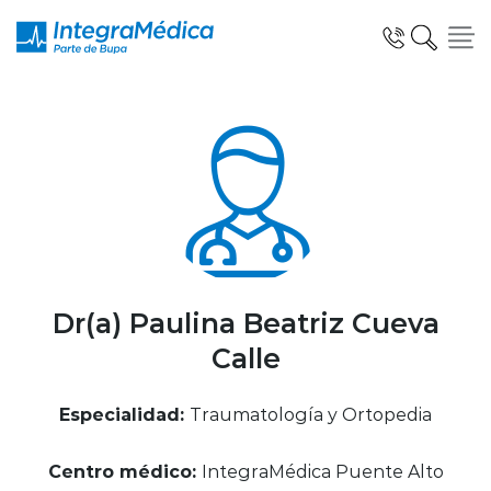
Click acá para ir directamente al contenido
Especialidades y Servicios
Telemedicina Blua
Dr(a) Paulina Beatriz Cueva
Calle
Clínicas Dentales
Especialidad:
Traumatología y Ortopedia
Centro médico:
IntegraMédica Puente Alto