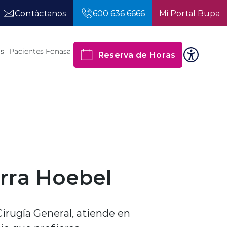
Contáctanos
600 636 6666
Mi Portal Bupa
os
Pacientes Fonasa
Reserva de Horas
erra Hoebel
Cirugía General, atiende en