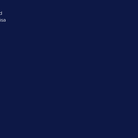
d
isa