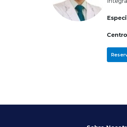
Integra
Especi
Centr
Reserv