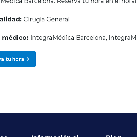
Médica Barcelona. Reserva tu hora en el horar
alidad:
Cirugía General
o médico:
IntegraMédica Barcelona, IntegraM
a tu hora