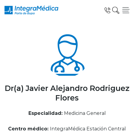
Click acá para ir directamente al contenido
Especialidades y Servicios
Telemedicina Blua
Dr(a) Javier Alejandro Rodriguez
Flores
Clínicas Dentales
Especialidad:
Medicina General
Centro médico:
IntegraMédica Estación Central