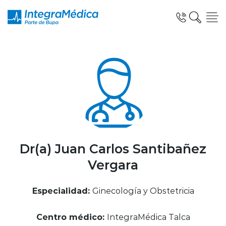
Click acá para ir directamente al contenido
Especialidades y Servicios
Telemedicina Blua
Dr(a) Juan Carlos Santibañez
Vergara
Clínicas Dentales
Especialidad:
Ginecología y Obstetricia
Centro médico:
IntegraMédica Talca