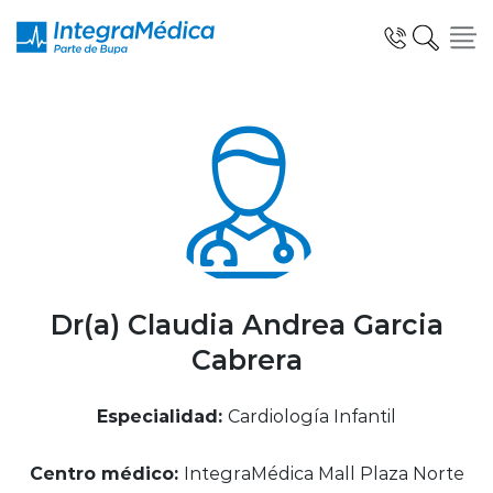
Click acá para ir directamente al contenido
Especialidades y Servicios
Telemedicina Blua
Dr(a) Claudia Andrea Garcia
Cabrera
Clínicas Dentales
Especialidad:
Cardiología Infantil
Centro médico:
IntegraMédica Mall Plaza Norte