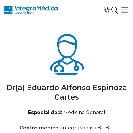
Click acá para ir directamente al contenido
Especialidades y Servicios
Telemedicina Blua
Dr(a) Eduardo Alfonso Espinoza
Cartes
Clínicas Dentales
Especialidad:
Medicina General
Centro médico:
IntegraMédica BíoBío