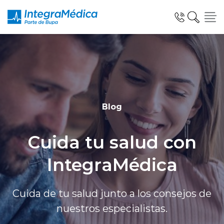
Click acá para ir directamente al contenido
Especialidades y Servicios
Blog
Cuida tu salud con
Telemedicina Blua
IntegraMédica
Clínicas Dentales
Cuida de tu salud junto a los consejos de
nuestros especialistas.