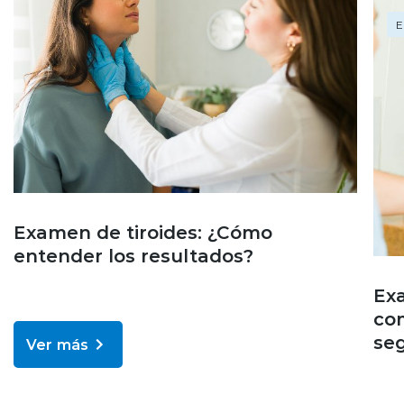
E
Examen de tiroides: ¿Cómo
entender los resultados?
Exa
co
seg
Ver más