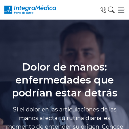
Click acá para ir directamente al contenido
Especialidades y Servicios
Dolor de manos:
enfermedades que
Telemedicina Blua
podrían estar detrás
Clínicas Dentales
Si el dolor en las articulaciones de las
manos afecta tu rutina diaria, es
momento de entender su origen. Conoce