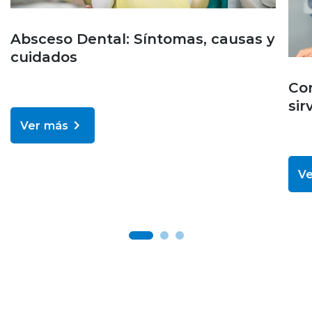
Absceso Dental: Síntomas, causas y
cuidados
Cor
sir
Ver más
Ve