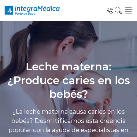
Especialidades y Servicios
Leche materna:
¿Produce caries en los
Telemedicina Blua
bebés?
¿La leche materna causa caries en los
Clínicas Dentales
bebés? Desmitificamos esta creencia
popular con la ayuda de especialistas en