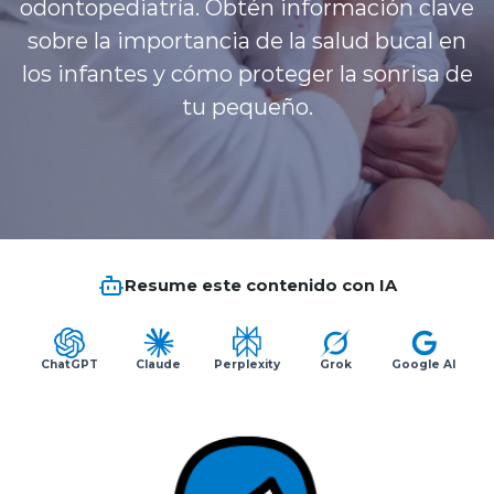
odontopediatría. Obtén información clave
Planes y Convenios
sobre la importancia de la salud bucal en
los infantes y cómo proteger la sonrisa de
tu pequeño.
Pacientes Fonasa
Reserva de Horas
Mi Portal Bupa
Resume este contenido con IA
modo claro
ChatGPT
Claude
Perplexity
Grok
Google AI