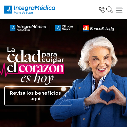
Click acá para ir directamente al contenido
Especialidades y Servicios
Telemedicina Blua
Revisa los beneficios
aquí
Clínicas Dentales