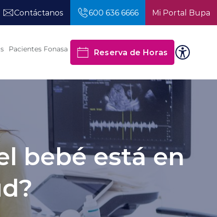
Contáctanos
600 636 6666
Mi Portal Bupa
os
Pacientes Fonasa
Reserva de Horas
el bebé está en
ud?