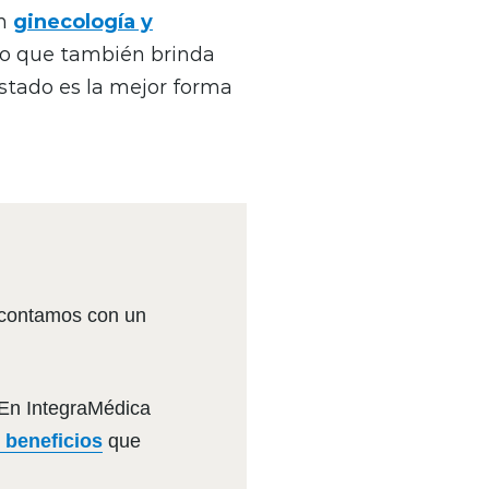
en
ginecología y
no que también brinda
estado es la mejor forma
 contamos con un
 En IntegraMédica
 beneficios
que