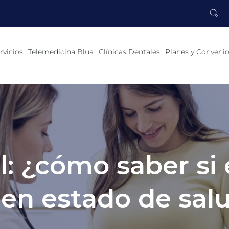
rvicios
Telemedicina Blua
Clínicas Dentales
Planes y Conveni
l: ¿cómo saber si 
en estado de sal