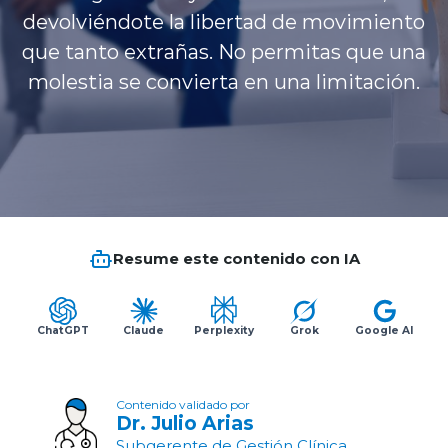
Planes y Convenios
devolviéndote la libertad de movimiento
que tanto extrañas. No permitas que una
molestia se convierta en una limitación.
Pacientes Fonasa
Reserva de Horas
Mi Portal Bupa
Resume este contenido con IA
modo claro
ChatGPT
Claude
Perplexity
Grok
Google AI
Contenido validado por
Dr. Julio Arias
Subgerente de Gestión Clínica