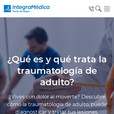
Especialidades y Servicios
¿Qué es y qué trata la
traumatología de
Telemedicina Blua
adulto?
Clínicas Dentales
¿Vives con dolor al moverte? Descubre
cómo la traumatología de adulto, puede
diagnosticar y tratar tus lesiones,