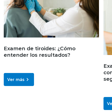
Examen de tiroides: ¿Cómo
entender los resultados?
Exa
co
seg
Ver más
Ve