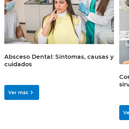
Absceso Dental: Síntomas, causas y
cuidados
Cor
sir
Ver más
Ve