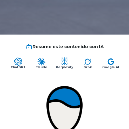
Planes y Convenios
Pacientes Fonasa
Resume este contenido con IA
Reserva de Horas
Mi Portal Bupa
ChatGPT
Claude
Perplexity
Grok
Google AI
modo claro