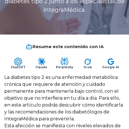
diabetes tipo 2 junto a los especialistas de
Planes y Convenios
IntegraMédica.
Pacientes Fonasa
Resume este contenido con IA
Reserva de Horas
Mi Portal Bupa
ChatGPT
Claude
Perplexity
Grok
Google AI
La diabetes tipo 2 es una enfermedad metabólica
crónica que requiere de atención y cuidado
modo claro
permanente para mantenerla bajo control, con el
objetivo que no interfiera en tu día a día. Para ello,
en este artículo podrás descubrir cómo identificarla
y las recomendaciones de los
diabetólogos de
IntegraMédica
para prevenirla.
Esta afección se manifiesta con niveles elevados de