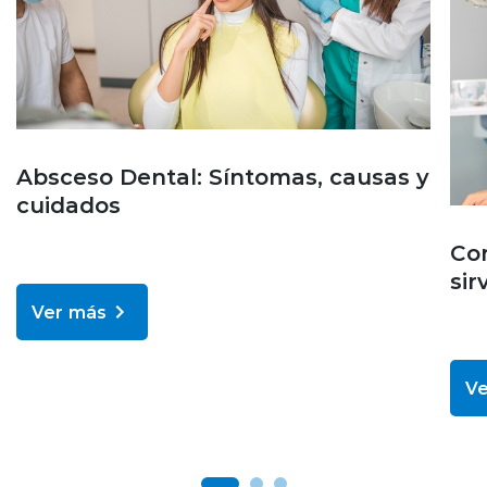
Absceso Dental: Síntomas, causas y
cuidados
Cor
sir
Ver más
Ve