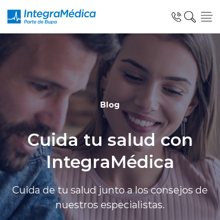
Click acá para ir directamente al contenido
Especialidades y Servicios
Blog
Cuida tu salud con
Telemedicina Blua
IntegraMédica
Clínicas Dentales
Cuida de tu salud junto a los consejos de
nuestros especialistas.