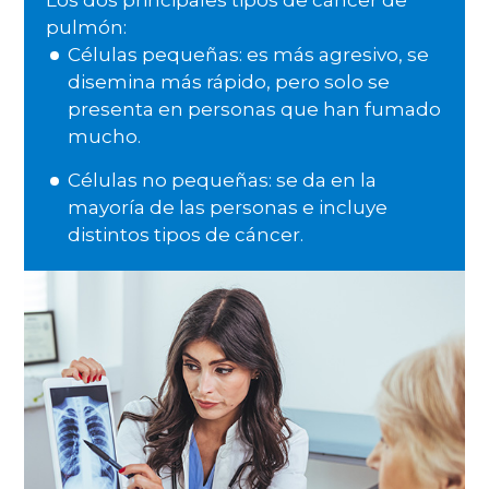
Los dos principales tipos de cáncer de
pulmón:
Células pequeñas:
es más agresivo, se
disemina más rápido, pero solo se
presenta en personas que han fumado
mucho.
Células no pequeñas:
se da en la
mayoría de las personas e incluye
distintos tipos de cáncer.