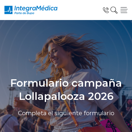
Click acá para ir directamente al contenido
Especialidades y Servicios
Formulario campaña
Telemedicina Blua
Lollapalooza 2026
Clínicas Dentales
Completa el siguiente formulario