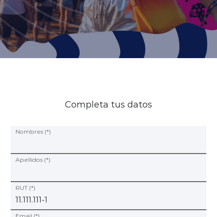
Planes y Convenios
Pacientes Fonasa
Reserva de Horas
Completa tus datos
Mi Portal Bupa
Nombres (*)
modo claro
Apellidos (*)
RUT (*)
Email (*)