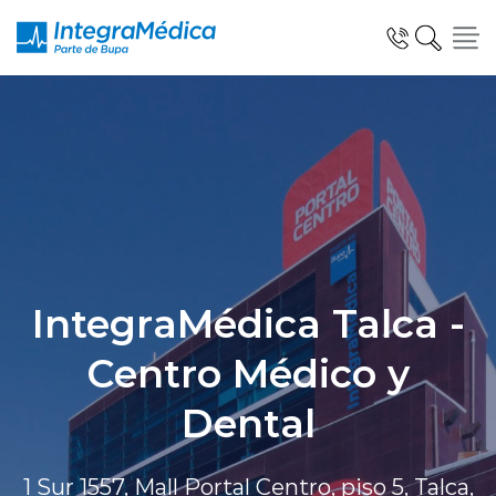
Click acá para ir directamente al contenido
Especialidades y Servicios
IntegraMédica Talca -
Telemedicina Blua
Centro Médico y
Clínicas Dentales
Dental
1 Sur 1557, Mall Portal Centro, piso 5, Talca,