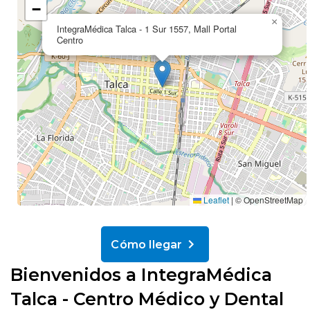
−
×
IntegraMédica Talca - 1 Sur 1557, Mall Portal
Centro
Leaflet
|
© OpenStreetMap
Cómo llegar
Bienvenidos a IntegraMédica
Talca - Centro Médico y Dental