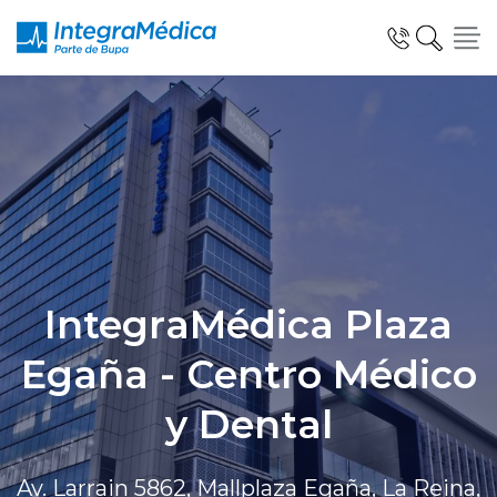
Click acá para ir directamente al contenido
Especialidades y Servicios
IntegraMédica Plaza
Telemedicina Blua
Egaña - Centro Médico
Clínicas Dentales
y Dental
Av. Larrain 5862, Mallplaza Egaña, La Reina,