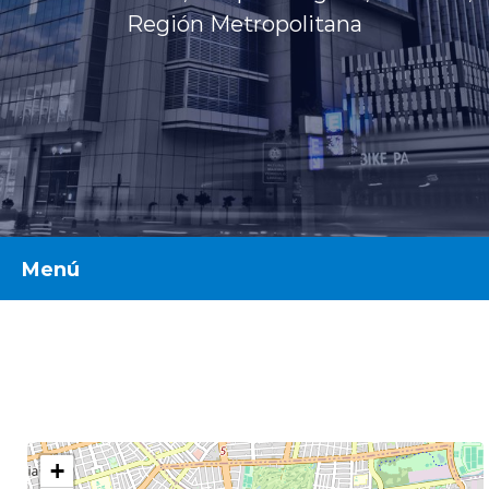
Planes y Convenios
Región Metropolitana
Pacientes Fonasa
Reserva de Horas
Galería
Mi Portal Bupa
Menú
Horarios
modo claro
Aranceles
+