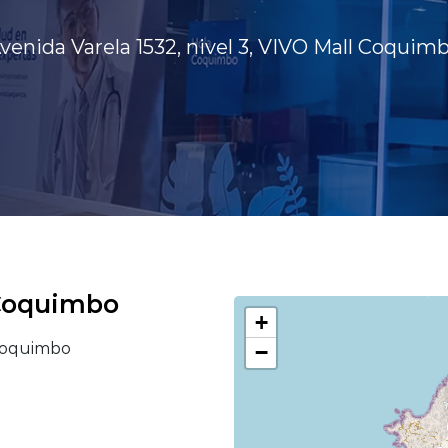
venida Varela 1532, nivel 3, VIVO Mall Coquim
 Coquimbo
+
 Coquimbo
−