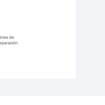
enes de
reparación