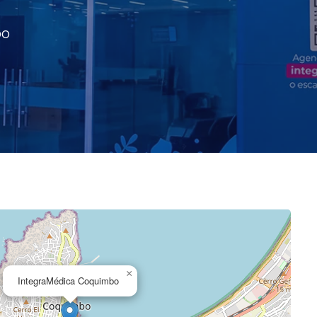
bo
×
IntegraMédica Coquimbo