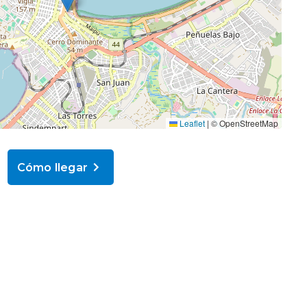
Leaflet
|
© OpenStreetMap
Cómo llegar