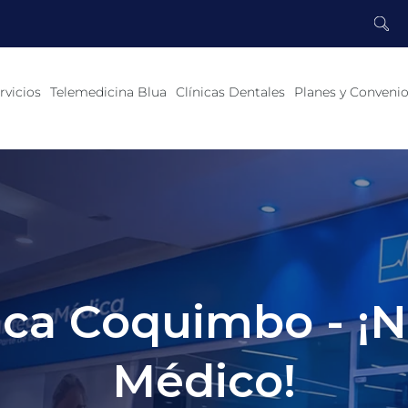
rvicios
Telemedicina Blua
Clínicas Dentales
Planes y Conveni
ca Coquimbo - ¡
Médico!