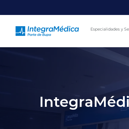
Click acá para ir directamente al contenido
Especialidades y Se
IntegraMédi