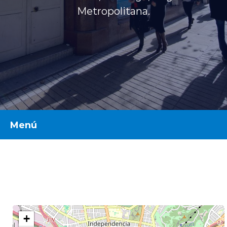
Planes y Convenios
Metropolitana.
Pacientes Fonasa
Reserva de Horas
Galería
Mi Portal Bupa
Menú
Horarios
modo claro
Aranceles
+