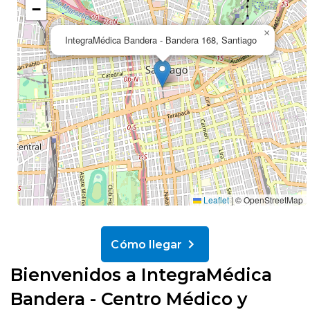
−
×
IntegraMédica Bandera - Bandera 168, Santiago
Leaflet
|
© OpenStreetMap
Cómo llegar
Bienvenidos a IntegraMédica
Bandera - Centro Médico y