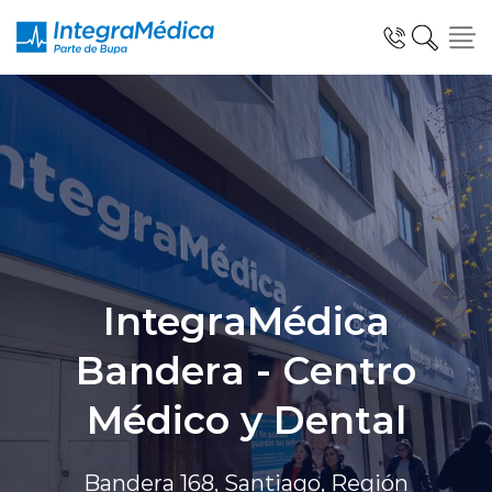
Click acá para ir directamente al contenido
Especialidades y Servicios
IntegraMédica
Telemedicina Blua
Bandera - Centro
Clínicas Dentales
Médico y Dental
Bandera 168, Santiago, Región