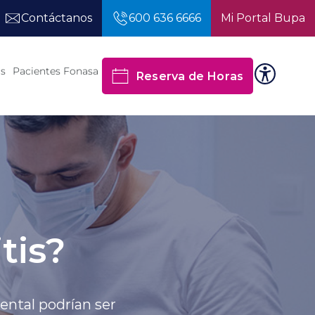
Contáctanos
600 636 6666
Mi Portal Bupa
os
Pacientes Fonasa
Reserva de Horas
tis?
dental podrían ser