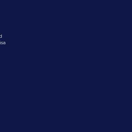
d
isa