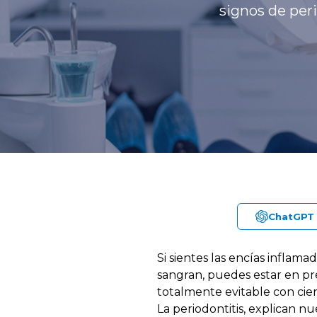
signos de per
ChatGPT
Si sientes las encías inflam
sangran, puedes estar en pre
totalmente evitable con cier
La periodontitis, explican n